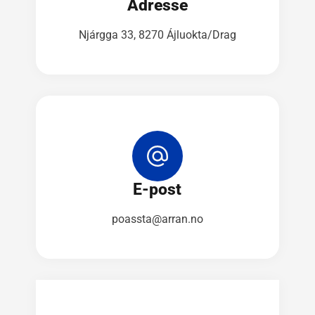
Adresse
Njárgga 33, 8270 Ájluokta/Drag
E-post
poassta@arran.no